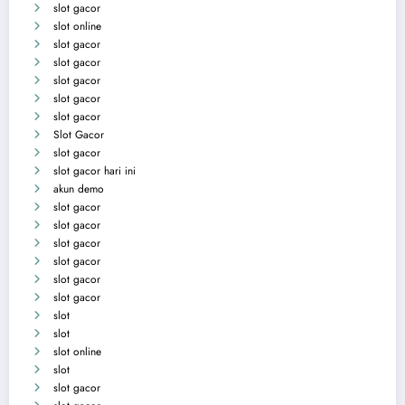
slot gacor
slot online
slot gacor
slot gacor
slot gacor
slot gacor
slot gacor
Slot Gacor
slot gacor
slot gacor hari ini
akun demo
slot gacor
slot gacor
slot gacor
slot gacor
slot gacor
slot gacor
slot
slot
slot online
slot
slot gacor