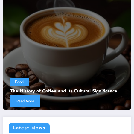
Home Decor
tural Significance
How to Build a Capsule Wardrobe
Read More
Latest News