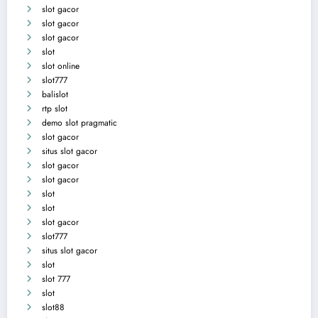
slot gacor
slot gacor
slot gacor
slot
slot online
slot777
balislot
rtp slot
demo slot pragmatic
slot gacor
situs slot gacor
slot gacor
slot gacor
slot
slot
slot gacor
slot777
situs slot gacor
slot
slot 777
slot
slot88