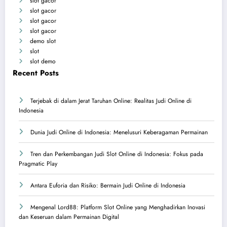
slot gacor
slot gacor
slot gacor
slot gacor
demo slot
slot
slot demo
Recent Posts
Terjebak di dalam Jerat Taruhan Online: Realitas Judi Online di
Indonesia
Dunia Judi Online di Indonesia: Menelusuri Keberagaman Permainan
Tren dan Perkembangan Judi Slot Online di Indonesia: Fokus pada
Pragmatic Play
Antara Euforia dan Risiko: Bermain Judi Online di Indonesia
Mengenal Lord88: Platform Slot Online yang Menghadirkan Inovasi
dan Keseruan dalam Permainan Digital