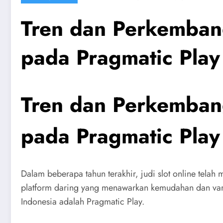
Tren dan Perkembang
pada Pragmatic Play
Tren dan Perkembang
pada Pragmatic Play
Dalam beberapa tahun terakhir, judi slot online telah
platform daring yang menawarkan kemudahan dan vari
Indonesia adalah Pragmatic Play.