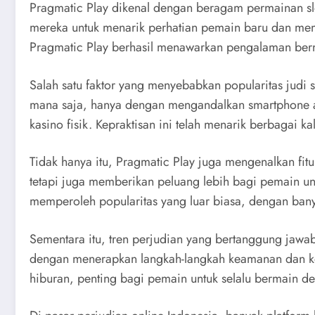
Pragmatic Play dikenal dengan beragam permainan slo
mereka untuk menarik perhatian pemain baru dan mem
Pragmatic Play berhasil menawarkan pengalaman berm
Salah satu faktor yang menyebabkan popularitas judi s
mana saja, hanya dengan mengandalkan smartphone at
kasino fisik. Kepraktisan ini telah menarik berbagai k
Tidak hanya itu, Pragmatic Play juga mengenalkan fitur
tetapi juga memberikan peluang lebih bagi pemain un
memperoleh popularitas yang luar biasa, dengan ba
Sementara itu, tren perjudian yang bertanggung jaw
dengan menerapkan langkah-langkah keamanan dan ke
hiburan, penting bagi pemain untuk selalu bermain de