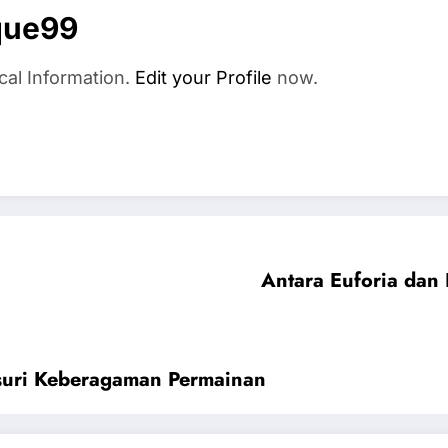
que99
cal Information.
Edit your Profile
now.
Antara Euforia dan 
usuri Keberagaman Permainan