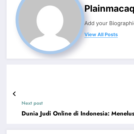
Plainmaca
Add your Biographi
View All Posts
Next post
Dunia Judi Online di Indonesia: Menel