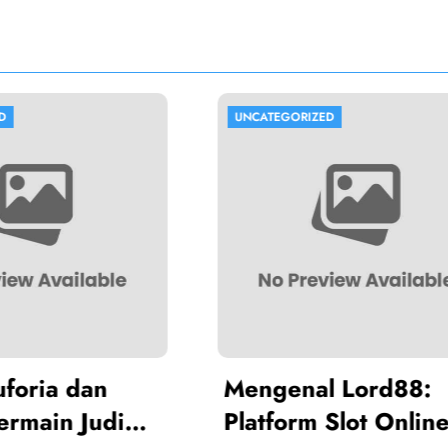
EGORIZED
UNCATEGORIZED
genal Lord88:
Strategi Sukse
form Slot Online
Memilih Slot O