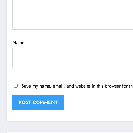
Name
Save my name, email, and website in this browser for t