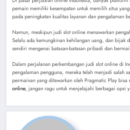
Di pasar perjudian online Indonesia, banyak platform 
pemain memiliki kesempatan untuk memilih situs yang
pada peningkatan kualitas layanan dan pengalaman b
Namun, meskipun judi slot online menawarkan pengala
Selalu ada kemungkinan kehilangan uang, dan bijak 
sendiri mengenai batasan-batasan pribadi dan berma
Dalam perjalanan perkembangan judi slot online di In
pengalaman pengguna, mereka telah menjadi salah sat
permainan yang ditawarkan oleh Pragmatic Play bisa 
online
, jangan ragu untuk menjelajahi berbagai opsi y