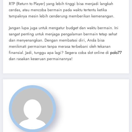
RTP (Return to Player) yang lebih tinggi bisa menjadi langkah
cerdas, atau mencoba bermain pada waktu tertentu ketika
tampaknya mesin lebih cenderung memberikan kemenangan.
Jangan lupa juga untuk mengatur budget dan waktu bermain. Ini
sangat penting untuk menjaga pengalaman bermain tetap sehat
dan menyenangkan. Dengan membatasi diri, Anda bisa
menikmati permainan tanpa merasa terbebani oleh tekanan
finansial. Jadi, tunggu apa lagi? Segera coba slot online di
polo77
dan rasakan keseruan permainannya!