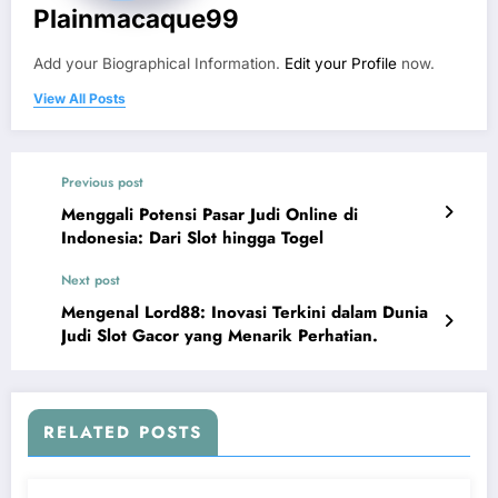
Plainmacaque99
Add your Biographical Information.
Edit your Profile
now.
View All Posts
Previous post
Menggali Potensi Pasar Judi Online di
Indonesia: Dari Slot hingga Togel
Next post
Mengenal Lord88: Inovasi Terkini dalam Dunia
Judi Slot Gacor yang Menarik Perhatian.
RELATED POSTS