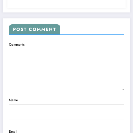
POST COMMENT
Comments
Name
Email