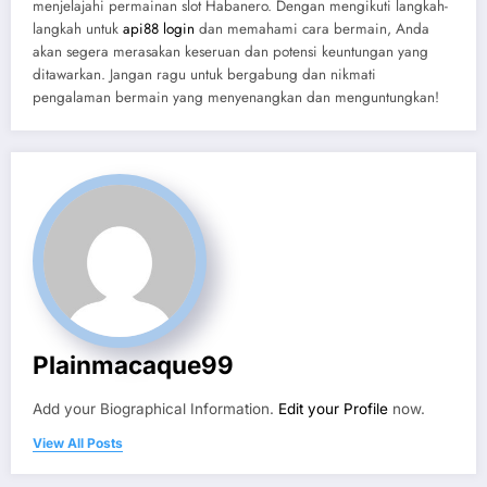
menjelajahi permainan slot Habanero. Dengan mengikuti langkah-
langkah untuk
api88 login
dan memahami cara bermain, Anda
akan segera merasakan keseruan dan potensi keuntungan yang
ditawarkan. Jangan ragu untuk bergabung dan nikmati
pengalaman bermain yang menyenangkan dan menguntungkan!
Plainmacaque99
Add your Biographical Information.
Edit your Profile
now.
View All Posts