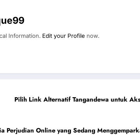
que99
cal Information.
Edit your Profile
now.
Pilih Link Alternatif Tangandewa untuk A
nia Perjudian Online yang Sedang Menggempark