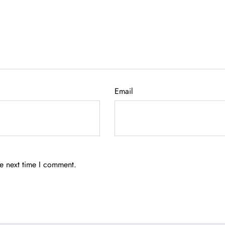
Email
he next time I comment.