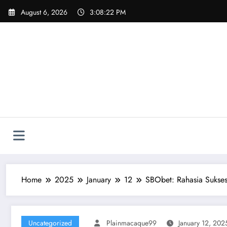
Skip
August 6, 2026
3:08:23 PM
to
content
Home
2025
January
12
SBObet: Rahasia Sukse
Uncategorized
Plainmacaque99
January 12, 202