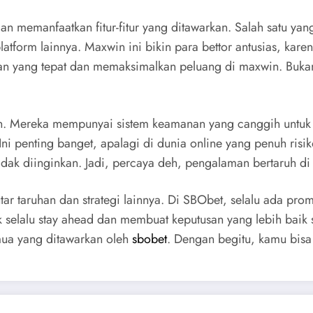
an memanfaatkan fitur-fitur yang ditawarkan. Salah satu y
tform lainnya. Maxwin ini bikin para bettor antusias, kar
nan yang tepat dan memaksimalkan peluang di maxwin. Buka
n. Mereka mempunyai sistem keamanan yang canggih untuk 
 Ini penting banget, apalagi di dunia online yang penuh ri
tidak diinginkan. Jadi, percaya deh, pengalaman bertaruh d
tar taruhan dan strategi lainnya. Di SBObet, selalu ada pro
k selalu stay ahead dan membuat keputusan yang lebih baik
mua yang ditawarkan oleh
sbobet
. Dengan begitu, kamu bisa 