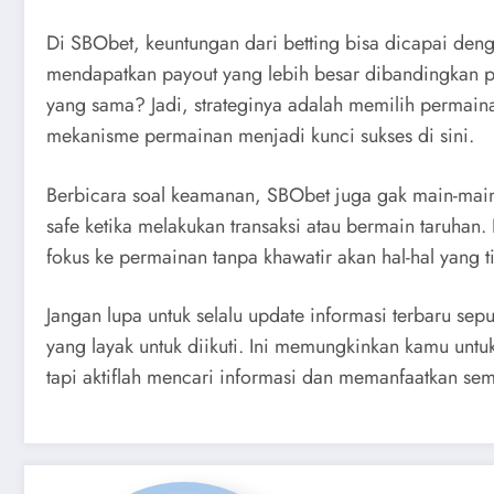
Di SBObet, keuntungan dari betting bisa dicapai deng
mendapatkan payout yang lebih besar dibandingkan pla
yang sama? Jadi, strateginya adalah memilih permai
mekanisme permainan menjadi kunci sukses di sini.
Berbicara soal keamanan, SBObet juga gak main-mai
safe ketika melakukan transaksi atau bermain taruhan.
fokus ke permainan tanpa khawatir akan hal-hal yang 
Jangan lupa untuk selalu update informasi terbaru sepu
yang layak untuk diikuti. Ini memungkinkan kamu untu
tapi aktiflah mencari informasi dan memanfaatkan se