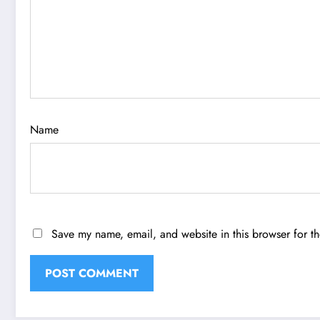
Name
Save my name, email, and website in this browser for t