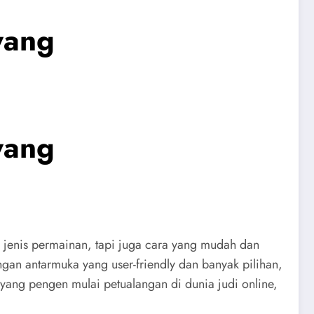
yang
yang
i jenis permainan, tapi juga cara yang mudah dan
gan antarmuka yang user-friendly dan banyak pilihan,
 yang pengen mulai petualangan di dunia judi online,