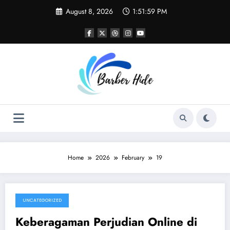
Skip
August 8, 2026
1:51:59 PM
to
content
Home
2026
February
19
UNCATEGORIZED
February 19, 2026
Keberagaman Perjudian Online di