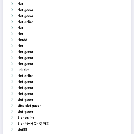
slot
slot gacor
slot gacor
slot online
slot
slot
slot88
slot
slot gacor
slot gacor
slot gacor
link slot
slot online
slot gacor
slot gacor
slot gacor
slot gacor
situs slot gacor
slot gacor
Slot online
Slot MAHJONGJP88
slot88