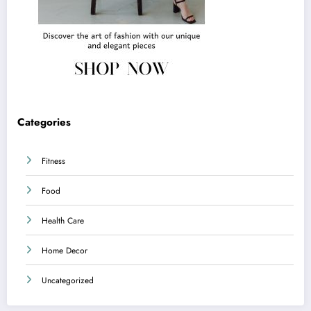
Categories
Fitness
Food
Health Care
Home Decor
Uncategorized