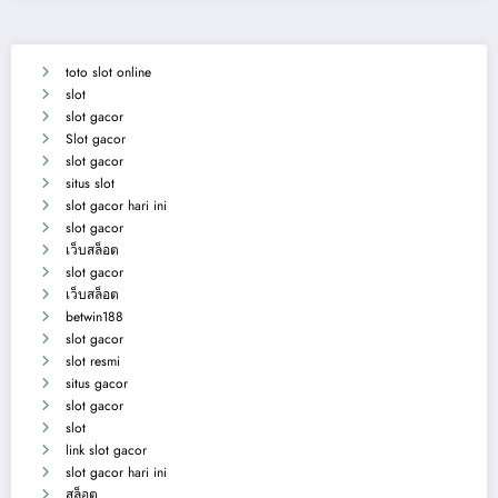
toto slot online
slot
slot gacor
Slot gacor
slot gacor
situs slot
slot gacor hari ini
slot gacor
เว็บสล็อต
slot gacor
เว็บสล็อต
betwin188
slot gacor
slot resmi
situs gacor
slot gacor
slot
link slot gacor
slot gacor hari ini
สล็อต