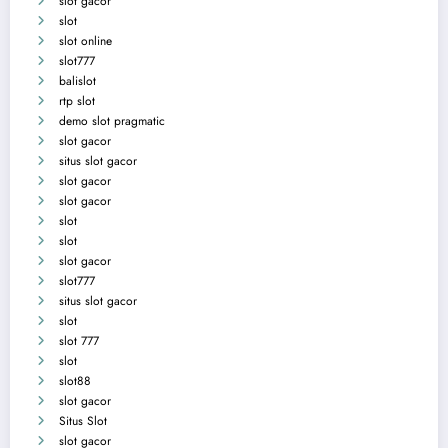
slot gacor
slot
slot online
slot777
balislot
rtp slot
demo slot pragmatic
slot gacor
situs slot gacor
slot gacor
slot gacor
slot
slot
slot gacor
slot777
situs slot gacor
slot
slot 777
slot
slot88
slot gacor
Situs Slot
slot gacor